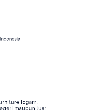
Indonesia
urniture logam,
negeri maupun luar